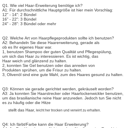
Q1. Wie viel Haar-Erweiterung benötige ich?
A1: Für durchschnittliche Hauptgröße ist hier mein Vorschlag:
12" - 14": 2 Bündel
16" - 22": 3 Bündel
24" - 28": 3 Bündel oder mehr
Q2. Welche Art von Haarpflegeprodukten sollte ich benutzen?
A2: Behandeln Sie diese Haarerweiterung, gerade als
ob es Ihr eigenes Haar war.
1, benutzen Shampoo der guten Qualität und Pflegespülung,
um sich das Haar zu interessieren. Es ist wichtig, das
Haar weich und glänzend zu halten.
2, konnten Sie Gel benutzen oder das anreden von
Produkten sprühen, um die Frisur zu halten.
3, Olivenöl sind eine gute Wahl, zum des Haares gesund zu halten.
Q3: Können sie gerade gerichtet werden, gekräuselt worden?
A3: Ja konnten Sie Haarstrecker oder Haarlockenwickler benutzen,
um das brasilianische reine Haar anzureden. Jedoch tun Sie nicht
es zu häufig oder die Hitze
stellt das Haar,
leicht her trocken und verwirrt zu erhalten.
Q4: Ich färbt/Farbe kann die Haar Erweiterung?