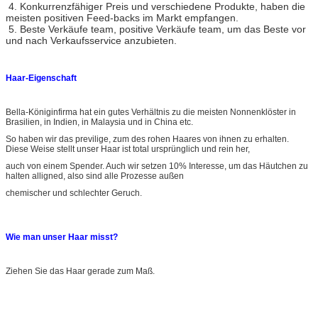
4. Konkurrenzfähiger Preis und verschiedene Produkte, haben die
meisten positiven Feed-backs im Markt empfangen.
5. Beste Verkäufe team, positive Verkäufe team, um das Beste vor
und nach Verkaufsservice anzubieten.
Haar-Eigenschaft
Bella-Königinfirma hat ein gutes Verhältnis zu die meisten Nonnenklöster in
Brasilien, in Indien, in Malaysia und in China etc.
So haben wir das previlige, zum des rohen Haares von ihnen zu erhalten.
Diese Weise stellt unser Haar ist total ursprünglich und rein her,
auch von einem Spender. Auch wir setzen 10% Interesse, um das Häutchen zu
halten alligned, also sind alle Prozesse außen
chemischer und schlechter Geruch.
atural Menschenhaar-Spinnen der Schwarzwasser-Wellen-6A Remy
Wie man unser Haar misst?
Ziehen Sie das Haar gerade zum Maß.