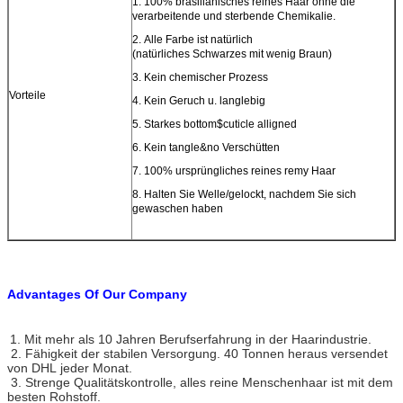
1.
100% brasilianisches reines Haar ohne die
verarbeitende und sterbende Chemikalie.
2.
Alle Farbe ist natürlich
(natürliches Schwarzes mit wenig Braun)
3.
Kein chemischer Prozess
Vorteile
4.
Kein Geruch u. langlebig
5.
Starkes bottom$cuticle alligned
6.
Kein tangle&no Verschütten
7.
100% ursprüngliches reines remy Haar
8.
Halten Sie Welle/gelockt, nachdem Sie sich
gewaschen haben
Advantages Of Our Company
1. Mit mehr als 10 Jahren Berufserfahrung in der Haarindustrie.
2. Fähigkeit der stabilen Versorgung. 40 Tonnen heraus versendet
von DHL jeder Monat.
3. Strenge Qualitätskontrolle, alles reine Menschenhaar ist mit dem
besten Rohstoff.