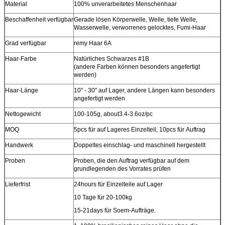
Material
100% unverarbeitetes Menschenhaar
Beschaffenheit verfügbar
Gerade lösen Körperwelle, Welle, tiefe Welle,
Wasserwelle, verworrenes gelocktes, Fumi-Haar
Grad verfügbar
remy Haar 6A
Haar-Farbe
Natürliches Schwarzes #1B
(andere Farben können besonders angefertigt
werden)
Haar-Länge
10" - 30" auf Lager, andere Längen kann besonders
angefertigt werden
Nettogewicht
100-105g, about3.4-3.6oz/pc
MOQ
5pcs für auf Lageres Einzelteil, 10pcs für Auftrag
Handwerk
Doppeltes einschlag- und maschinell hergestellt
Proben
Proben, die den Auftrag verfügbar auf dem
grundlegenden des Vorrates prüfen
Lieferfrist
24hours für Einzelteile auf Lager
10 Tage für 20-100kg
15-21days für Soem-Aufträge.