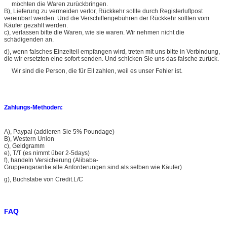
möchten die Waren zurückbringen.
B), Lieferung zu vermeiden verlor, Rückkehr sollte durch Registerluftpost
vereinbart werden. Und die Verschiffengebühren der Rückkehr sollten vom
Käufer gezahlt werden.
c), verlassen bitte die Waren, wie sie waren. Wir nehmen nicht die
schädigenden an.
d), wenn falsches Einzelteil empfangen wird, treten mit uns bitte in Verbindung,
die wir ersetzten eine sofort senden. Und schicken Sie uns das falsche zurück.
Wir sind die Person, die für Eil zahlen, weil es unser Fehler ist.
Zahlungs-Methoden:
A), Paypal (addieren Sie 5% Poundage)
B), Western Union
c), Geldgramm
e), T/T (es nimmt über 2-5days)
f), handeln Versicherung (Alibaba-
Gruppengarantie alle Anforderungen sind als selben wie Käufer)
g), Buchstabe von Credit.L/C
FAQ