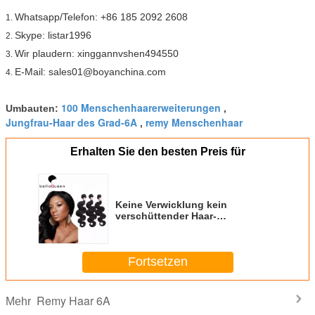
Whatsapp/Telefon: +86 185 2092 2608
1.
Skype: listar1996
2.
Wir plaudern: xinggannvshen494550
3.
E-Mail: sales01@boyanchina.com
4.
100 Menschenhaarerweiterungen
Umbauten:
,
Jungfrau-Haar des Grad-6A
remy Menschenhaar
,
Erhalten Sie den besten Preis für
Keine Verwicklung kein
verschüttender Haar-
Einschlagfaden des Körper-
Wellen-natürlicher Schwarz-6A
Remy
Fortsetzen
Remy Haar 6A
Mehr