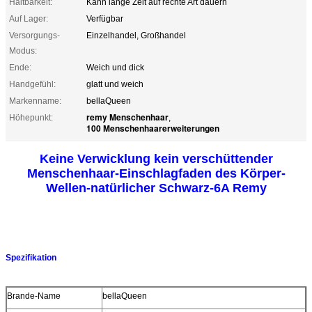
Haltbarkeit:
Kann lange Zeit auf rechte Art dauern
Auf Lager:
Verfügbar
Versorgungs-
Einzelhandel, Großhandel
Modus:
Ende:
Weich und dick
Handgefühl:
glatt und weich
Markenname:
bellaQueen
remy Menschenhaar
Höhepunkt:
,
100 Menschenhaarerweiterungen
Keine Verwicklung kein verschüttender
Menschenhaar-Einschlagfaden des Körper-
Wellen-natürlicher Schwarz-6A Remy
Menschenhaar des Körper-Wellen-natürliches Schwarz-6A Remy wir
Spezifikation
Brande-Name
bellaQueen