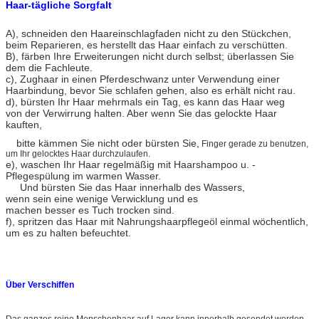
Haar-tägliche Sorgfalt
A), schneiden den Haareinschlagfaden nicht zu den Stückchen,
beim Reparieren, es herstellt das Haar einfach zu verschütten.
B), färben Ihre Erweiterungen nicht durch selbst; überlassen Sie
dem die Fachleute.
c), Zughaar in einen Pferdeschwanz unter Verwendung einer
Haarbindung, bevor Sie schlafen gehen, also es erhält nicht rau.
d), bürsten Ihr Haar mehrmals ein Tag, es kann das Haar weg
von der Verwirrung halten. Aber wenn Sie das gelockte Haar
kauften,
bitte kämmen Sie nicht oder bürsten Sie,
Finger gerade zu benutzen,
um Ihr gelocktes Haar durchzulaufen.
e), waschen Ihr Haar regelmäßig mit Haarshampoo u. -
Pflegespülung im warmen Wasser.
Und bürsten Sie das Haar innerhalb des Wassers,
wenn sein eine wenige Verwicklung und es
machen besser es Tuch trocken sind.
f), spritzen das Haar mit Nahrungshaarpflegeöl einmal wöchentlich,
um es zu halten befeuchtet.
Über Verschiffen
Das ganzes reine Menschenhaar auf Lager kann innerhalb gesendet werden,