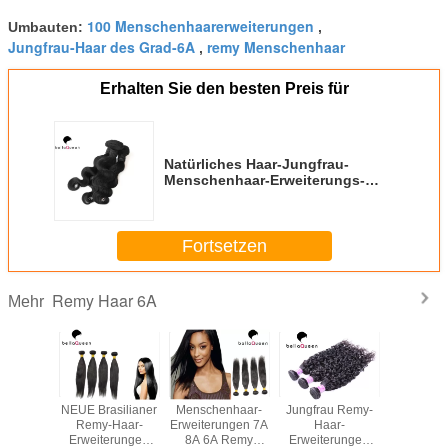
100 Menschenhaarerweiterungen
Umbauten:
,
Jungfrau-Haar des Grad-6A
remy Menschenhaar
,
Erhalten Sie den besten Preis für
Natürliches Haar-Jungfrau-
Menschenhaar-Erweiterungs-
Körper-Wellen-Haar-Spinnen des
Schwarz-6A Remy
Fortsetzen
Remy Haar 6A
Mehr
licher
NEUE Brasilianer
Menschenhaar-
Jungfrau Remy-
Ordnen
r tiefer
Remy-Haar-
Erweiterungen 7A
Haar-
Jungfra
ar-
Erweiterungen
8A 6A Remy
Erweiterungen
Rem