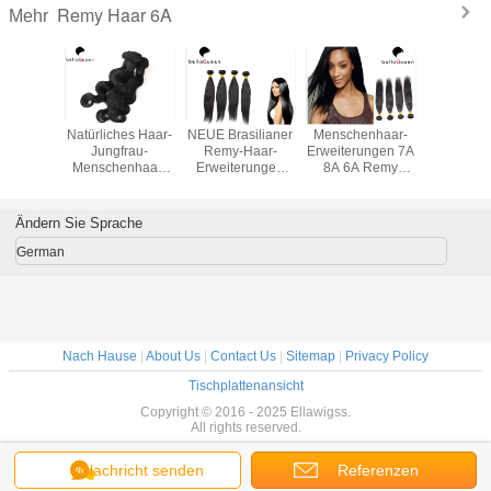
Remy Haar 6A
Mehr
licher
Natürliches Haar-
NEUE Brasilianer
Menschenhaar-
Ordnen
r tiefer
Jungfrau-
Remy-Haar-
Erweiterungen 7A
Jungfra
ar-
Menschenhaar-
Erweiterungen
8A 6A Remy
Rem
agfaden
Erweiterungs-
Straigth-Haar-
Haar-100
Mensche
llen-6A
Körper-Wellen-
Erweiterung der
verwirren freies
Erweiteru
 100
Haar-Spinnen des
Beschaffenheits-
Weiche
schwarze 
Ändern Sie Sprache
ent-
Schwarz-6A
6a
gera
enhaar-
Remy
Mensche
German
ungen für
chen
Nach Hause
|
About Us
|
Contact Us
|
Sitemap
|
Privacy Policy
Tischplattenansicht
Copyright © 2016 - 2025 Ellawigss.
All rights reserved.
Nachricht senden
Referenzen