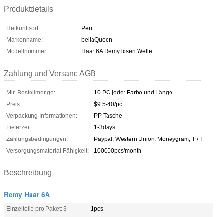
Produktdetails
Herkunftsort:
Peru
Markenname:
bellaQueen
Modellnummer:
Haar 6A Remy lösen Welle
Zahlung und Versand AGB
Min Bestellmenge:
10 PC jeder Farbe und Länge
Preis:
$9.5-40/pc
Verpackung Informationen:
PP Tasche
Lieferzeit:
1-3days
Zahlungsbedingungen:
Paypal, Western Union, Moneygram, T / T
Versorgungsmaterial-Fähigkeit:
100000pcs/month
Beschreibung
Remy Haar 6A
Einzelteile pro Paket: 3
1pcs