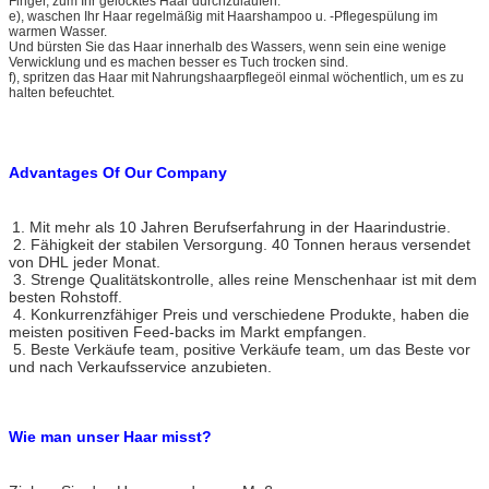
Finger, zum Ihr gelocktes Haar durchzulaufen.
e), waschen Ihr Haar regelmäßig mit Haarshampoo u. -Pflegespülung im
warmen Wasser.
Und bürsten Sie das Haar innerhalb des Wassers, wenn sein eine wenige
Verwicklung und es machen besser es Tuch trocken sind.
f), spritzen das Haar mit Nahrungshaarpflegeöl einmal wöchentlich, um es zu
halten befeuchtet.
Advantages Of Our Company
1. Mit mehr als 10 Jahren Berufserfahrung in der Haarindustrie.
2. Fähigkeit der stabilen Versorgung. 40 Tonnen heraus versendet
von DHL jeder Monat.
3. Strenge Qualitätskontrolle, alles reine Menschenhaar ist mit dem
besten Rohstoff.
4. Konkurrenzfähiger Preis und verschiedene Produkte, haben die
meisten positiven Feed-backs im Markt empfangen.
5. Beste Verkäufe team, positive Verkäufe team, um das Beste vor
und nach Verkaufsservice anzubieten.
Menschenhaar-Spinnen der Wellen-6A Remy
Wie man unser Haar misst?