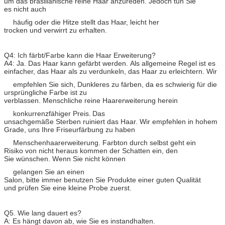
um das brasilianische reine Haar anzureden. Jedoch tun Sie
es nicht auch
häufig oder die Hitze
stellt das Haar, leicht her
trocken und verwirrt zu erhalten.
Q4: Ich färbt/Farbe kann die Haar Erweiterung?
A4: Ja. Das Haar kann gefärbt werden. Als allgemeine Regel ist es
einfacher, das Haar als zu verdunkeln, das Haar zu erleichtern. Wir
empfehlen Sie sich, Dunkleres zu färben,
da es schwierig für die
ursprüngliche Farbe ist zu
verblassen.
Menschliche reine Haarerweiterung herein
konkurrenzfähiger Preis.
Das
unsachgemäße Sterben ruiniert das Haar. Wir empfehlen in hohem
Grade, uns Ihre Friseurfärbung zu haben
Menschenhaarerweiterung.
Farbton durch selbst geht ein
Risiko von nicht heraus kommen der Schatten ein, den
Sie wünschen. Wenn Sie nicht können
gelangen Sie an einen
Salon, bitte immer benutzen Sie
Produkte einer guten Qualität
und prüfen Sie eine kleine Probe zuerst.
Q5. Wie lang dauert es?
A: Es hängt davon ab, wie Sie es instandhalten.