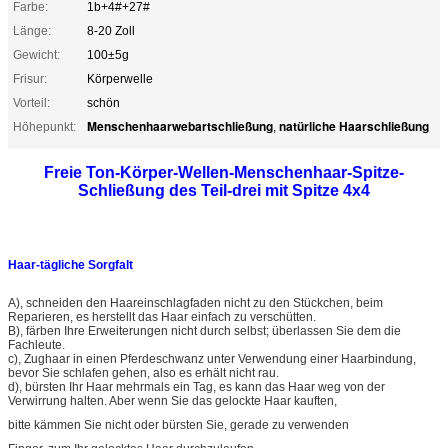
Farbe:
1b+4#+27#
Länge:
8-20 Zoll
Gewicht:
100±5g
Frisur:
Körperwelle
Vorteil:
schön
Menschenhaarwebartschließung
natürliche Haarschließung
Höhepunkt:
,
Freie Ton-Körper-Wellen-Menschenhaar-Spitze-
Schließung des Teil-drei mit Spitze 4x4
Haar-tägliche Sorgfalt
A), schneiden den Haareinschlagfaden nicht zu den Stückchen, beim
Reparieren, es herstellt das Haar einfach zu verschütten.
B), färben Ihre Erweiterungen nicht durch selbst; überlassen Sie dem die
Fachleute.
c), Zughaar in einen Pferdeschwanz unter Verwendung einer Haarbindung,
bevor Sie schlafen gehen, also es erhält nicht rau.
d), bürsten Ihr Haar mehrmals ein Tag, es kann das Haar weg von der
Verwirrung halten. Aber wenn Sie das gelockte Haar kauften,
bitte kämmen Sie nicht oder bürsten Sie, gerade zu verwenden