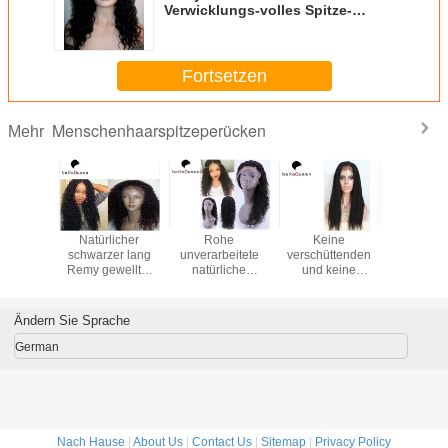
Verwicklungs-volles Spitze-
Perücken-Menschenhaar 10 - 30
Zoll
Fortsetzen
Menschenhaarspitzeperücken
Mehr
ckte
Natürlicher
Rohe
Keine
Körper-W
u-volle
schwarzer lang
unverarbeitete
verschüttenden
malays
tze-
Remy gewellter
natürliche
und keine
Mensche
enhaar-
gelockter Grad
Schwarzwasser
verschüttenden
Spitze-Pe
 für das
100% der Wellen-
Wellen-
Natura-
natürli
nnen der
Menschenhaar-
Menschenhaar-
Schwarzes Remy-
schwarze
Ändern Sie Sprache
arzen
Spitze-Perücken-
Spitze-Perücken,
Menschenhaar-
Spinne
uen
6A
14" - 24" Zoll-
vollen Spitze-
Grad
German
Länge
Perücken
Nach Hause
|
About Us
|
Contact Us
|
Sitemap
|
Privacy Policy