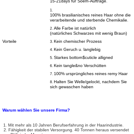
15-21days für Soem-Aufträge.
1.
100% brasilianisches reines Haar ohne die
verarbeitende und sterbende Chemikalie.
Alle Farbe ist natürlich
2.
(natürliches Schwarzes mit wenig Braun)
Vorteile
Kein chemischer Prozess
3.
Kein Geruch u. langlebig
4.
Starkes bottom$cuticle alligned
5.
Kein tangle&no Verschütten
6.
100% ursprüngliches reines remy Haar
7.
Halten Sie Welle/gelockt, nachdem Sie
8.
sich gewaschen haben
Warum wählen Sie unsere Firma?
1. Mit mehr als 10 Jahren Berufserfahrung in der Haarindustrie.
2. Fähigkeit der stabilen Versorgung. 40 Tonnen heraus versendet