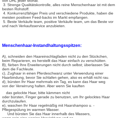
von DHL jeder Monat.
3. Strenge Qualitätskontrolle, alles reine Menschenhaar ist mit dem
besten Rohstoff.
4. Konkurrenzfähiger Preis und verschiedene Produkte, haben die
meisten positiven Feed-backs im Markt empfangen.
5. Beste Verkäufe team, positive Verkäufe team, um das Beste vor
und nach Verkaufsservice anzubieten.
Menschenhaar-Instandhaltungsspitzen:
A), schneiden den Haareinschlagfaden nicht zu den Stückchen,
beim Reparieren, es herstellt das Haar einfach zu verschütten.
B), färben Ihre Erweiterungen nicht durch selbst; überlassen Sie
dem die Fachleute.
c), Zughaar in einen Pferdeschwanz unter Verwendung einer
Haarbindung, bevor Sie schlafen gehen, also es erhält nicht rau.
d), bürsten Ihr Haar mehrmals ein Tag, es kann das Haar weg
von der Verwirrung halten. Aber wenn Sie kauften
das gelockte Haar, bitte kämmen nicht
oder bürsten,
Finger gerade zu benutzen, um Ihr gelocktes Haar
durchzulaufen.
e), waschen Ihr Haar regelmäßig mit Haarshampoo u. -
Pflegespülung im warmen Wasser.
Und bürsten Sie das Haar innerhalb des Wassers,
wenn sein eine wenige Verwicklung und es