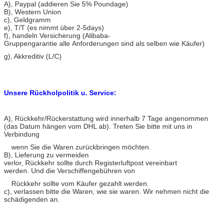
A)
, Paypal (addieren Sie 5% Poundage)
B), Western Union
c), Geldgramm
e), T/T (es nimmt über 2-5days)
f), handeln Versicherung (Alibaba-
Gruppengarantie alle Anforderungen sind als selben wie Käufer)
g), Akkreditiv (L/C)
Unsere Rückholpolitik u. Service:
A)
, Rückkehr/Rückerstattung wird innerhalb 7 Tage angenommen
(das Datum hängen vom DHL ab). Treten Sie bitte mit uns in
Verbindung
wenn Sie die Waren zurückbringen möchten.
B), Lieferung zu vermeiden
verlor, Rückkehr sollte durch Registerluftpost vereinbart
werden. Und die Verschiffengebühren von
Rückkehr sollte vom Käufer gezahlt werden.
c), verlassen bitte die Waren, wie sie waren. Wir nehmen nicht die
schädigenden an.