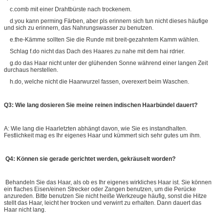
c.comb mit einer Drahtbürste nach trockenem.
d.you kann perming Färben, aber pls erinnern sich tun nicht dieses häufige
und sich zu erinnern, das Nahrungswasser zu benutzen.
e.the-Kämme sollten Sie die Runde mit breit-gezahntem Kamm wählen.
Schlag f.do nicht das Dach des Haares zu nahe mit dem hai rdrier.
g.do das Haar nicht unter der glühenden Sonne während einer langen Zeit
durchaus herstellen.
h.do, welche nicht die Haarwurzel fassen, overexert beim Waschen.
Q3: Wie lang dosieren Sie meine reinen indischen Haarbündel dauert?
A: Wie lang die Haarletzten abhängt davon, wie Sie es instandhalten.
Festlichkeit mag es Ihr eigenes Haar und kümmert sich sehr gutes um ihm.
Q4: Können sie gerade gerichtet werden, gekräuselt worden?
Behandeln Sie das Haar, als ob es Ihr eigenes wirkliches Haar ist. Sie können
ein flaches Eisen/einen Strecker oder Zangen benutzen, um die Perücke
anzureden. Bitte benutzen Sie nicht heiße Werkzeuge häufig, sonst die Hitze
stellt das Haar, leicht her trocken und verwirrt zu erhalten. Dann dauert das
Haar nicht lang.