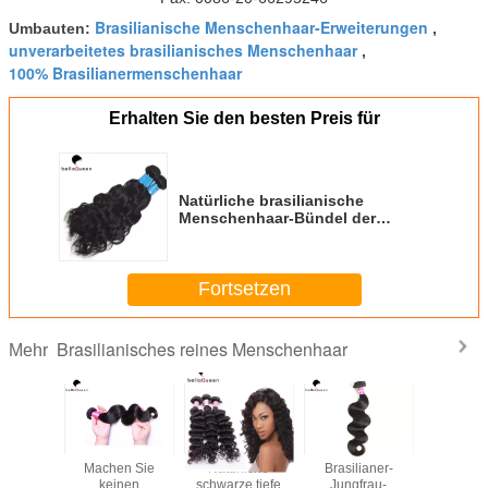
Brasilianische Menschenhaar-Erweiterungen
Umbauten:
,
unverarbeitetes brasilianisches Menschenhaar
,
100% Brasilianermenschenhaar
Erhalten Sie den besten Preis für
Natürliche brasilianische
Menschenhaar-Bündel der
Schwarzwasser-Wellen-100% für
Haar-Erweiterung
Fortsetzen
Brasilianisches reines Menschenhaar
Mehr
anische
Machen Sie
Natürliche
Brasilianer-
100
 8" - 30"
keinen
schwarze tiefe
Jungfrau-
brasilia