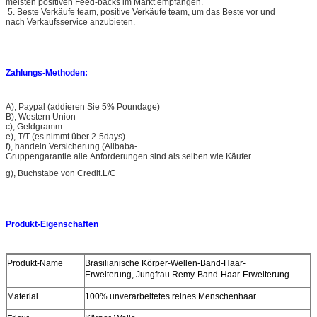
meisten positiven Feed-backs im Markt empfangen.
5. Beste Verkäufe team, positive Verkäufe team, um das Beste vor und
nach Verkaufsservice anzubieten.
Zahlungs-Methoden:
A), Paypal (addieren Sie 5% Poundage)
B), Western Union
c), Geldgramm
e), T/T (es nimmt über 2-5days)
f), handeln Versicherung (Alibaba-
Gruppengarantie alle Anforderungen sind als selben wie Käufer
g), Buchstabe von Credit.L/C
Produkt-Eigenschaften
Produkt-Name
Brasilianische Körper-Wellen-Band-Haar-
Erweiterung, Jungfrau Remy-Band-Haar-Erweiterung
Material
100% unverarbeitetes reines Menschenhaar