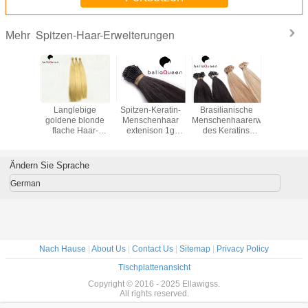
Spitzen-Haar-Erweiterungen
Mehr
fühlende
Langlebige
Spitzen-Keratin-
Brasilianische
U-
Blondine
goldene blonde
Menschenhaar
Menschenhaarerweiterung
Spitzenme
itze ich
flache Haar-
extenison 1g
des Keratins
mit Häu
ar-
Erweiterungen
BellaQueen I
flaches
reinem
erungen
der Spitzen-613#
jeder PC 6A
Spitzen-/Nagel-
starkes E
 für ein
mit vollem Ende
Remy
Spitzen-starkes
30“ L
Ändern Sie Sprache
del
Ende
German
Nach Hause
|
About Us
|
Contact Us
|
Sitemap
|
Privacy Policy
Tischplattenansicht
Copyright © 2016 - 2025 Ellawigss.
All rights reserved.