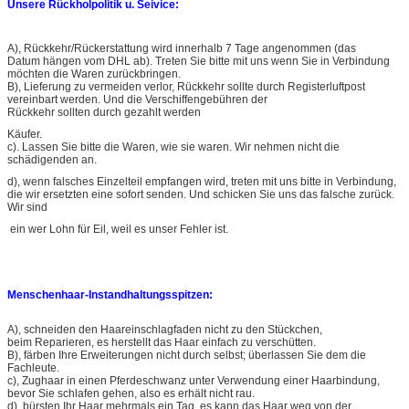
Unsere Rückholpolitik u. Seivice:
A), Rückkehr/Rückerstattung wird innerhalb 7 Tage angenommen (das
Datum hängen vom DHL ab). Treten Sie bitte mit uns wenn Sie in Verbindung
möchten die Waren zurückbringen.
B), Lieferung zu vermeiden verlor, Rückkehr sollte durch Registerluftpost
vereinbart werden. Und die Verschiffengebühren der
Rückkehr sollten durch gezahlt werden
Käufer.
c). Lassen Sie bitte die Waren, wie sie waren. Wir nehmen nicht die
schädigenden an.
d), wenn falsches Einzelteil empfangen wird, treten mit uns bitte in Verbindung,
die wir ersetzten eine sofort senden. Und schicken Sie uns das falsche zurück.
Wir sind
ein wer Lohn für Eil, weil es unser Fehler ist.
Menschenhaar-Instandhaltungsspitzen:
A), schneiden den Haareinschlagfaden nicht zu den Stückchen,
beim Reparieren, es herstellt das Haar einfach zu verschütten.
B), färben Ihre Erweiterungen nicht durch selbst; überlassen Sie dem die
Fachleute.
c), Zughaar in einen Pferdeschwanz unter Verwendung einer Haarbindung,
bevor Sie schlafen gehen, also es erhält nicht rau.
d), bürsten Ihr Haar mehrmals ein Tag, es kann das Haar weg von der