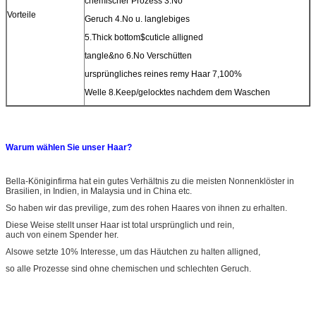
chemischer Prozess 3.No
Vorteile
Geruch 4.No u. langlebiges
5.Thick bottom$cuticle alligned
tangle&no 6.No Verschütten
ursprüngliches reines remy Haar 7,100%
Welle 8.Keep/gelocktes nachdem dem Waschen
Warum wählen Sie unser Haar?
Bella-Königinfirma hat ein gutes Verhältnis zu die meisten Nonnenklöster in
Brasilien, in Indien, in Malaysia und in China etc.
So haben wir das previlige, zum des rohen Haares von ihnen zu erhalten.
Diese Weise stellt unser Haar ist total ursprünglich und rein,
auch von einem Spender her.
Alsowe setzte 10% Interesse, um das Häutchen zu halten alligned,
so alle Prozesse sind ohne chemischen und schlechten Geruch.