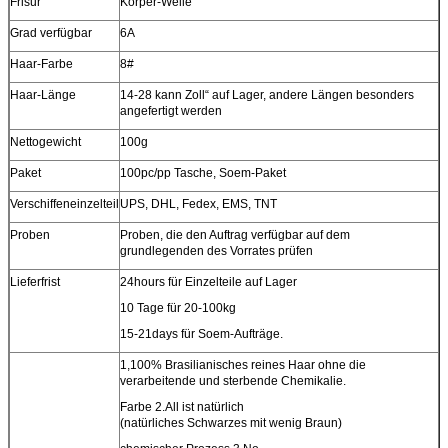
Frisur
Körper-Welle
Grad verfügbar
6A
Haar-Farbe
8#
Haar-Länge
14-28 kann Zoll“ auf Lager, andere Längen besonders
angefertigt werden
Nettogewicht
100g
Paket
100pc/pp Tasche
, Soem-Paket
Verschiffeneinzelteil
UPS, DHL, Fedex, EMS, TNT
Proben
Proben, die den Auftrag verfügbar auf dem
grundlegenden des Vorrates prüfen
Lieferfrist
24hours für Einzelteile auf Lager
10 Tage für 20-100kg
15-21days für Soem-Aufträge.
1,100% Brasilianisches reines Haar ohne die
verarbeitende und sterbende Chemikalie.
Farbe 2.All ist natürlich
(natürliches Schwarzes mit wenig Braun)