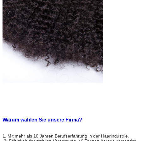
Haar-Grad
AAAAAAA
Haar-Häutchen
Volles Häutchen auf der gleichen Richtung
Haar-Länge
10" - 30" auf Lager
Haar-Gewicht
100 ± 5G/Piece oder 3.5oz
Haar-Farbe
Natürliche Farbe
Haarbeschaffenheit
Gerade lösen Körper-Welle, Welle, tiefe Welle,
gelockte, verworrene gelockte, natürliche Welle
Haar-Paket
Eine Bundle-/PVCtasche, dann mit Eil-/Karton-
Tasche
Haar-Eigenschaft
Schneiden Sie von den jungen Mädchen direkt
Gutes Glanz-Haar mit natürlicher Farbe
Glattes Haar mit vollem Häutchen
Verwicklung frei u. kein Verschütten;
Kann gefärbt werden oder gebügelt werden;
Warum wählen Sie unsere Firma?
Kein Chemikalie verarbeitetes Jungfrau-Haar;
1. Mit mehr als 10 Jahren Berufserfahrung in der Haarindustrie.
Weiche u. volle Enden, kein widerlicher Geruch;
2. Fähigkeit der stabilen Versorgung. 40 Tonnen heraus versendet