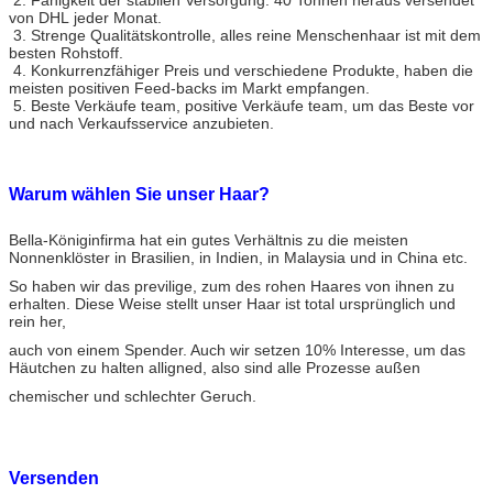
Gesundes Haar, kann gedauert werden
von DHL jeder Monat.
mindestens 2 Jahre, wenn gute Sorgfalt
3. Strenge Qualitätskontrolle, alles reine Menschenhaar ist mit dem
anwenden Sie
besten Rohstoff.
4. Konkurrenzfähiger Preis und verschiedene Produkte, haben die
Lieferfrist
1.Sample und Waren auf Lager innerhalb 1
meisten positiven Feed-backs im Markt empfangen.
Tages;
5. Beste Verkäufe team, positive Verkäufe team, um das Beste vor
und nach Verkaufsservice anzubieten.
Auftrag 2.Customized innerhalb 7 Tage.
Versenden
UPS/EMS/TNT/DHL/Fedex auf dem Luftweg
Warum wählen Sie unser Haar?
Bella-Königinfirma hat ein gutes Verhältnis zu die meisten
Nonnenklöster in Brasilien, in Indien, in Malaysia und in China etc.
So haben wir das previlige, zum des rohen Haares von ihnen zu
erhalten. Diese Weise stellt unser Haar ist total ursprünglich und
rein her,
auch von einem Spender. Auch wir setzen 10% Interesse, um das
Häutchen zu halten alligned, also sind alle Prozesse außen
chemischer und schlechter Geruch.
Versenden