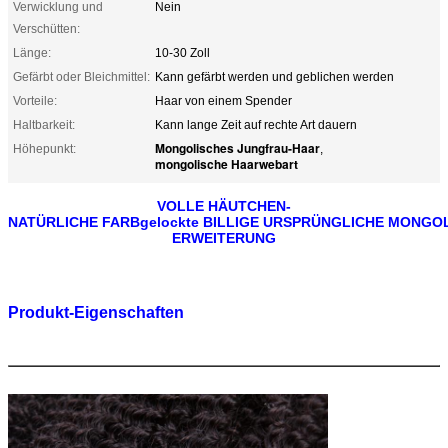
Verwicklung und
Nein
Verschütten:
Länge:
10-30 Zoll
Gefärbt oder Bleichmittel:
Kann gefärbt werden und geblichen werden
Vorteile:
Haar von einem Spender
Haltbarkeit:
Kann lange Zeit auf rechte Art dauern
Mongolisches Jungfrau-Haar
Höhepunkt:
,
mongolische Haarwebart
VOLLE HÄUTCHEN-
NATÜRLICHE FARBgelockte BILLIGE URSPRÜNGLICHE MONGO
ERWEITERUNG
Produkt-Eigenschaften
Produkt-Name
Mongolische Erweiterung des gelockten Haares
Haar-Material
100% unverarbeitetes Jungfrau Mongolian-
Haar