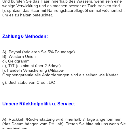
Und bürsten Sie das Haar innerhalb des Wassers, wenn sein eine
wenige Verwicklung und es machen besser es Tuch trocken sind.
f), spritzen das Haar mit Nahrungshaarpflegeöl einmal wöchentlich,
um es zu halten befeuchtet.
Zahlungs-Methoden:
A)
, Paypal (addieren Sie 5% Poundage)
B), Western Union
c), Geldgramm
e), T/T (es nimmt über 2-5days)
f), handeln Versicherung (Alibaba-
Gruppengarantie alle Anforderungen sind als selben wie Käufer
g), Buchstabe von Credit.L/C
Unsere Rückholpolitik u. Service:
A)
, Rückkehr/Rückerstattung wird innerhalb 7 Tage angenommen
(das Datum hängen vom DHL ab). Treten Sie bitte mit uns wenn Sie
in Verbindung