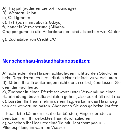
A)
, Paypal (addieren Sie 5% Poundage)
B), Western Union
c), Geldgramm
e), T/T (es nimmt über 2-5days)
f), handeln Versicherung (Alibaba-
Gruppengarantie alle Anforderungen sind als selben wie Käufer
g), Buchstabe von Credit.L/C
Menschenhaar-Instandhaltungsspitzen:
A), schneiden den Haareinschlagfaden nicht zu den Stückchen,
beim Reparieren, es herstellt das Haar einfach zu verschütten.
B), färben Ihre Erweiterungen nicht durch selbst; überlassen Sie
dem die Fachleute.
c), Zughaar in einen Pferdeschwanz unter Verwendung einer
Haarbindung, bevor Sie schlafen gehen, also es erhält nicht rau.
d), bürsten Ihr Haar mehrmals ein Tag, es kann das Haar weg
von der Verwirrung halten. Aber wenn Sie das gelockte kauften
Haar, bitte kämmen nicht oder bürsten,
Finger gerade zu
benutzen, um Ihr gelocktes Haar durchzulaufen.
e), waschen Ihr Haar regelmäßig mit Haarshampoo u. -
Pflegespülung im warmen Wasser.