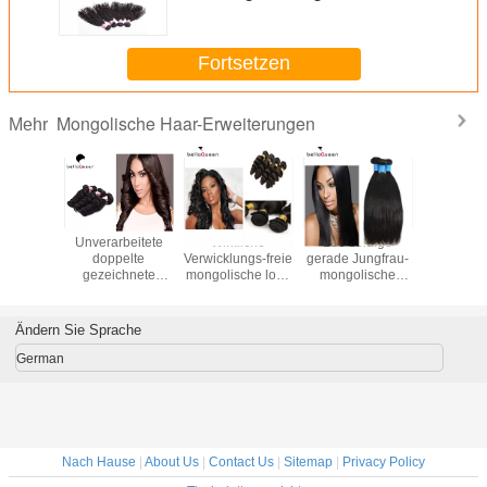
Haar-Erweiterungen 10inch - 30
Zoll
Fortsetzen
Mongolische Haar-Erweiterungen
Mehr
eltes
Unverarbeitete
Wirkliche
100 seidige
Tiefe nat
chnete
doppelte
Verwicklungs-freie
gerade Jungfrau-
schwarze
-gelockte
gezeichnete
mongolische lose
mongolische
Weba
lische
mongolische
gelocktes Haar-
Haar-
mongol
ar-
Haar-
Erweiterungs-
Erweiterungen
Haa
erungen
Erweiterungen,
unverarbeitete
100% g 1b
Erweite
Ändern Sie Sprache
0%
lösen Wellen-
Jungfrau
gerade
Welle 1
enhaar-
Haar-Erweiterung
unverarb
German
nnen
Nach Hause
|
About Us
|
Contact Us
|
Sitemap
|
Privacy Policy