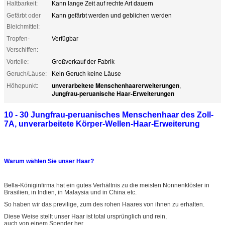
Haltbarkeit:
Kann lange Zeit auf rechte Art dauern
Gefärbt oder
Kann gefärbt werden und geblichen werden
Bleichmittel:
Tropfen-
Verfügbar
Verschiffen:
Vorteile:
Großverkauf der Fabrik
Geruch/Läuse:
Kein Geruch keine Läuse
unverarbeitete Menschenhaarerweiterungen
Höhepunkt:
,
Jungfrau-peruanische Haar-Erweiterungen
10 - 30 Jungfrau-peruanisches Menschenhaar des Zoll-
7A, unverarbeitete Körper-Wellen-Haar-Erweiterung
Warum wählen Sie unser Haar?
Bella-Königinfirma hat ein gutes Verhältnis zu die meisten Nonnenklöster in
Brasilien, in Indien, in Malaysia und in China etc.
So haben wir das previlige, zum des rohen Haares von ihnen zu erhalten.
Diese Weise stellt unser Haar ist total ursprünglich und rein,
auch von einem Spender her.