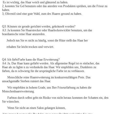
Es ist wichtig, das Haar weich und glänzend zu halten.
2, konnten Sie Gel benutzen oder das anreden von Produkten sprühen, um die Frisur zu
halten.
3, Olivenöl sind eine gute Wahl, zum des Haares gesund zu halten.
Q3: Können sie gerade gerichtet werden, gekräuselt worden?
A3: Ja konnten Sie Haarstrecker oder Haarlockenwickler benutzen, um das
brasilianische reine Haar anzureden.
Jedoch tun Sie es nicht zu häufig, sonst die Hitze stellt das Haar her
erhalten Sie leicht trocken und verwirrt.
Q4: Ich färbt/Farbe kann die Haar Erweiterung?
A4: Ja. Das Haar kann gefärbt werden. Als allgemeine Regel ist es einfacher, das
Haar als zu lighte n zu verdunkeln das Haar. Wir empfehlen uns, Dunkleres zu
färben, da es schwierig für die ursprüngliche Farbe ist zu verblassen.
Menschliche reine Haarerweiterung im konkurrenzfähigen Preis. Das
unsachgemäße Sterben ruiniert das Haar.
Wir empfehlen in hohem Grade, uns Ihre Friseurfärbung zu haben die
Menschenhaarerweiterung.
Farbton durch selbst geht ein Risiko von nicht heraus kommen der Schatten ein, den
Sie wünschen.
Wenn Sie nicht an einen Salon gelangen können,