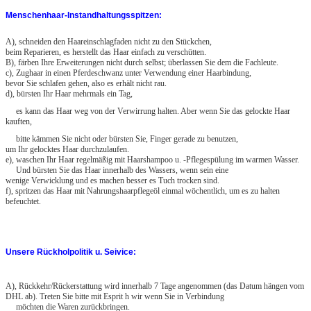
Menschenhaar-Instandhaltungsspitzen:
A), schneiden den Haareinschlagfaden nicht zu den Stückchen,
beim Reparieren, es herstellt das Haar einfach zu verschütten.
B), färben Ihre Erweiterungen nicht durch selbst; überlassen Sie dem die Fachleute.
c), Zughaar in einen Pferdeschwanz unter Verwendung einer Haarbindung,
bevor Sie schlafen gehen, also es erhält nicht rau.
d), bürsten Ihr Haar mehrmals ein Tag,
es kann das Haar weg von der Verwirrung halten. Aber wenn Sie das gelockte Haar
kauften,
bitte kämmen Sie nicht oder bürsten Sie, Finger gerade zu benutzen,
um Ihr gelocktes Haar durchzulaufen.
e), waschen Ihr Haar regelmäßig mit Haarshampoo u. -Pflegespülung im warmen Wasser.
Und bürsten Sie das Haar innerhalb des Wassers, wenn sein eine
wenige Verwicklung und es machen besser es Tuch trocken sind.
f), spritzen das Haar mit Nahrungshaarpflegeöl einmal wöchentlich, um es zu halten
befeuchtet.
Unsere Rückholpolitik u. Seivice:
A), Rückkehr/Rückerstattung wird innerhalb 7 Tage angenommen (das Datum hängen vom
DHL ab). Treten Sie bitte mit Esprit h wir wenn Sie in Verbindung
möchten die Waren zurückbringen.