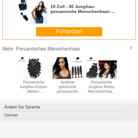
10 Zoll - 30 Jungfrau-
peruanische Menschenhaar-
Erweiterungs-unverarbeitete
Körper-Welle des Zoll-7A
Fortsetzen
Peruanisches Menschenhaar
Mehr
Wellen-
Peruanische
Gefärbte
Peruanische
Ordnen
ar-
Jungfrau-Körper-
gebleichte
Jungfrau Remy-
Wellen-
erungen
Wellen-
peruanische
Menschenhaar-
Einschla
arbeitete
Menschenhaar-
Menschenhaar-
lose Wellen-
de
frau-
Erweiterungen
Jungfrau-
peruanisches
unverarbe
nische
verwirren das
peruanische
Haar keine
peruani
Ändern Sie Sprache
enhaar-
freie Haar-
Haar-
Chemikalie
Mensche
Wellen-
Spinnen frei
Erweiterungen
7A tiefe
German
uanische
verschütten
Frau