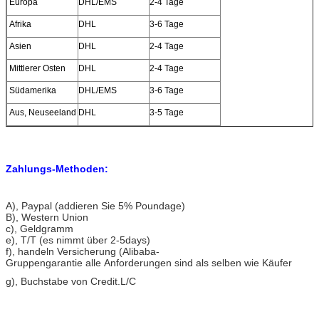
Europa
DHL/EMS
2-4 Tage
Afrika
DHL
3-6 Tage
Asien
DHL
2-4 Tage
Mittlerer Osten
DHL
2-4 Tage
Südamerika
DHL/EMS
3-6 Tage
Aus, Neuseeland
DHL
3-5 Tage
Zahlungs-Methoden:
A)
, Paypal (addieren Sie 5% Poundage)
B), Western Union
c), Geldgramm
e), T/T (es nimmt über 2-5days)
f), handeln Versicherung (Alibaba-
Gruppengarantie alle Anforderungen sind als selben wie Käufer
g), Buchstabe von Credit.L/C