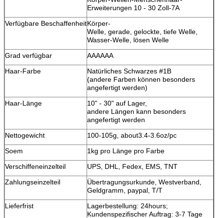
Erweiterungen 10 - 30 Zoll-7A
Verfügbare Beschaffenheit
Körper-
Welle, gerade, gelockte, tiefe Welle,
Wasser-Welle, lösen Welle
Grad verfügbar
AAAAAA
Haar-Farbe
Natürliches Schwarzes #1B
(andere Farben können besonders
angefertigt werden)
Haar-Länge
10" - 30" auf Lager,
andere Längen kann besonders
angefertigt werden
Nettogewicht
100-105g, about3.4-3.6oz/pc
Soem
1kg pro Länge pro Farbe
Verschiffeneinzelteil
UPS, DHL, Fedex, EMS, TNT
Zahlungseinzelteil
Übertragungsurkunde, Westverband,
Geldgramm, paypal, T/T
Lieferfrist
Lagerbestellung: 24hours;
Kundenspezifischer Auftrag: 3-7 Tage