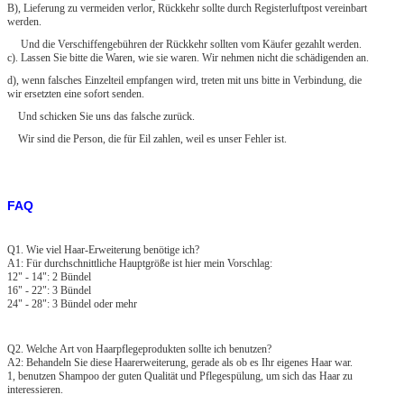
B), Lieferung zu vermeiden verlor, Rückkehr sollte durch Registerluftpost vereinbart
werden.
Und die Verschiffengebühren der Rückkehr sollten vom Käufer gezahlt werden.
c). Lassen Sie bitte die Waren, wie sie waren. Wir nehmen nicht die schädigenden an.
d), wenn falsches Einzelteil empfangen wird, treten mit uns bitte in Verbindung, die
wir ersetzten eine sofort senden.
Und schicken Sie uns das falsche zurück.
Wir sind die Person, die für Eil zahlen, weil es unser Fehler ist.
FAQ
Q1. Wie viel Haar-Erweiterung benötige ich?
A1: Für durchschnittliche Hauptgröße ist hier mein Vorschlag:
12" - 14": 2 Bündel
16" - 22": 3 Bündel
24" - 28": 3 Bündel oder mehr
Q2. Welche Art von Haarpflegeprodukten sollte ich benutzen?
A2: Behandeln Sie diese Haarerweiterung, gerade als ob es Ihr eigenes Haar war.
1, benutzen Shampoo der guten Qualität und Pflegespülung, um sich das Haar zu
interessieren.