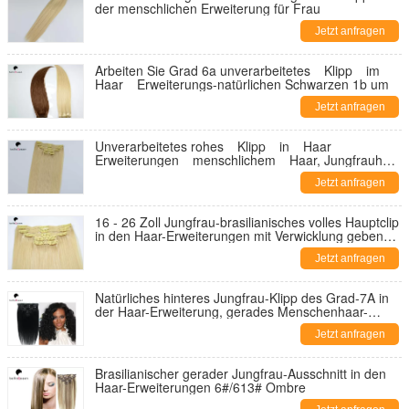
der menschlichen Erweiterung für Frau
Jetzt anfragen
Arbeiten Sie Grad 6a unverarbeitetes Klipp im
Haar Erweiterungs-natürlichen Schwarzen 1b um
Jetzt anfragen
Unverarbeitetes rohes Klipp in Haar
Erweiterungen menschlichem Haar, Jungfrauhaar
des Grades 7a
Jetzt anfragen
16 - 26 Zoll Jungfrau-brasilianisches volles Hauptclip
in den Haar-Erweiterungen mit Verwicklung geben
frei
Jetzt anfragen
Natürliches hinteres Jungfrau-Klipp des Grad-7A in
der Haar-Erweiterung, gerades Menschenhaar-
Spinnen
Jetzt anfragen
Brasilianischer gerader Jungfrau-Ausschnitt in den
Haar-Erweiterungen 6#/613# Ombre